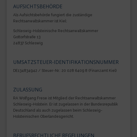
AUFSICHTSBEHÖRDE
Als Aufsichtsbehörde fungiert die zuständige
Rechtsanwaltskammer ist Kiel:
Schleswig-Holsteinische Rechtsanwaltskammer
Gottorfstraße 13
24837 Schleswig
UMSATZSTEUER-IDENTIFIKATIONSNUMMER
DE134834942 / Steuer-Nr.: 20 028 6409 8 (Finanzamt Kiel)
ZULASSUNG
RA Wolfgang Frese ist Mitglied der Rechtsanwaltskammer
Schleswig-Holstein. Er ist zugelassen in der Bundesrepublik
Deutschland als auch zugelassen beim Schleswig-
Holsteinischen Oberlandesgericht.
BERUFSRECHTLICHE REGELUNGEN