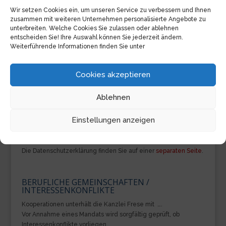
Wir setzen Cookies ein, um unseren Service zu verbessern und Ihnen
PFLICHTINFORMATIONEN NACH § 2 DL-INFOV
zusammen mit weiteren Unternehmen personalisierte Angebote zu
unterbreiten. Welche Cookies Sie zulassen oder ablehnen
Rechtanwältinnen und Rechtsanwälte sind aufgrund der
entscheiden Sie! Ihre Auswahl können Sie jederzeit ändern.
Bundesrechtsanwaltsordnung verpflichtet, eine
Weiterführende Informationen finden Sie unter
Berufshaftpflichtversicherung mit einer
Mindestversicherungssumme von 250.000,- € zu unterhalten
Cookies akzeptieren
(§ 51 BRAO). Die Vermögensschadenhaftpflichtversicherung von
Herrn RA Wolfgang Frese: Vers.-Nr. GHV
30/0457/8321396/440 bei der Allianz Versicherungs-
Ablehnen
Aktiengesellschaft, Berlin.
Einstellungen anzeigen
DATENSCHUTZ
Die Datenschutzerklärung finden Sie auf einer
separaten Seite
.
BERUFLICHE GEMEINSCHAFTEN /
INTERESSENKONFLIKTE
Kooperationen unterhält die Kanzlei Frese mit ….
Vor Annahme eines Mandats wird sorgfältig geprüft, ob
Interessenkonflikte vorliegen.