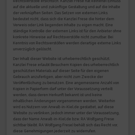
Rechtsverstöße ersichtlich. Kanzlei Frese hat keinerlei Einfluss
auf die aktuelle und zukünftige Gestaltung und auf die Inhalte
der verknüpften Seiten. Das Setzen von externen Links
bedeutet nicht, dass sich die Kanzlei Frese die hinter dem
Verweis oder Link liegenden Inhalte zu eigen macht. Eine
ständige Kontrolle der externen Links ist für den Anbieter ohne
konkrete Hinweise auf Rechtsverstöße nicht zumutbar. Bei
Kenntnis von Rechtsverstößen werden derartige externe Links
unverzüglich gelöscht.
Der Inhalt dieser Website ist urheberrechtlich geschützt.
Kanzlei Frese erlaubt Besuchern Kopien des urheberrechtlich
geschützten Materials auf dieser Seite für den eigenen
Gebrauch anzufertigen, aber nicht zum Zwecke der
Veröffentlichung zu benutzen. Eine angemessene Anzahl von
Kopien in Papierform darf unter der Voraussetzung verteilt
werden, dass deren Herkunft bekannt ist und keine
inhaltlichen Änderungen vorgenommen werden. Weiterhin
wird es Nutzern von Anwalt-in-Kiel.de gestattet, auf diese
Website zu verlinken, jedoch immer unter der Voraussetzung,
dass der Name Anwalt-in-Kiel.de bzw. RA Wolfgang Frese
sichtbar bleibt. RA Wolfgang Frese) behält sich das Recht vor,
diese Genehmigungen jederzeit zu widerrufen.