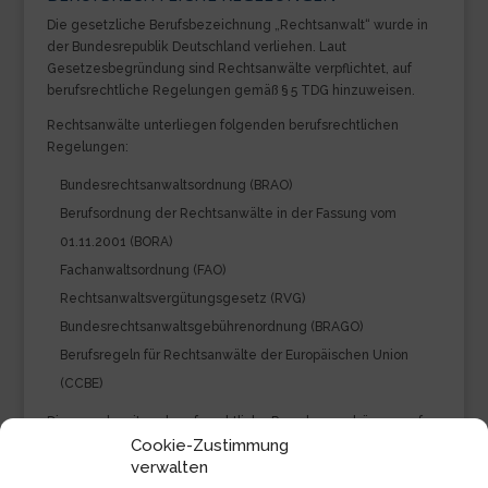
Die gesetzliche Berufsbezeichnung „Rechtsanwalt“ wurde in
der Bundesrepublik Deutschland verliehen. Laut
Gesetzesbegründung sind Rechtsanwälte verpflichtet, auf
berufsrechtliche Regelungen gemäß § 5 TDG hinzuweisen.
Rechtsanwälte unterliegen folgenden berufsrechtlichen
Regelungen:
Bundesrechtsanwaltsordnung (BRAO)
Berufsordnung der Rechtsanwälte in der Fassung vom
01.11.2001 (BORA)
Fachanwaltsordnung (FAO)
Rechtsanwaltsvergütungsgesetz (RVG)
Bundesrechtsanwaltsgebührenordnung (BRAGO)
Berufsregeln für Rechtsanwälte der Europäischen Union
(CCBE)
Diese und weitere berufsrechtliche Regelungen können auf
Cookie-Zustimmung
der Website der
Bundesrechtsanwaltskammer
abgerufen
verwalten
werden.