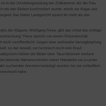
es in der Urteilsbegründung der Zivilkammer. Als die Frau
h mit den Bildern konfrontiert wurde, erhob sie Klage und
sgeld. Das Kieler Landgericht sprach ihr mehr als das
lts der Klägerin, Wolfgang Frese, gibt das Urteil das richtige
bschreckung.“ Frese spricht von einem Präzedenzfall,
ch nicht veröffentlicht. Gegen eine weltweite Verunglimpfung
keit, so der Anwalt, sei technisch noch kein Kraut
llsystem hätten die Bilder über Tauschbörsen weitere
Kiel lebende Namensvetterin seiner Mandantin sei zu jeder
kt suchenden Anrufern belästigt worden, bis sie schließlich
ewechselt habe.