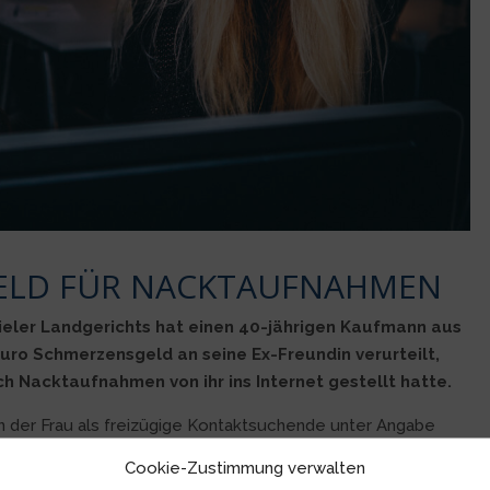
ELD FÜR NACKTAUFNAHMEN
Kieler Landgerichts hat einen 40-jährigen Kaufmann aus
Euro Schmerzensgeld an seine Ex-Freundin verurteilt,
ich Nacktaufnahmen von ihr ins Internet gestellt hatte.
n der Frau als freizügige Kontaktsuchende unter Angabe
esse und Telefonnummer im Internet wollte sich der Mann
Cookie-Zustimmung verwalten
iebten rächen. Zuvor hatte sich die Frau gegen seinen Willen