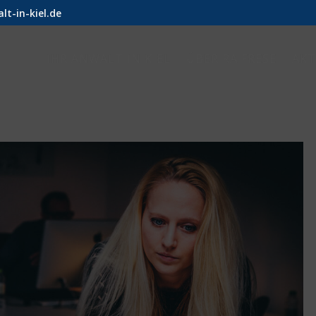
t-in-kiel.de
IHR ANWALT IN KIEL
ÜBER RA FRESE
AKT