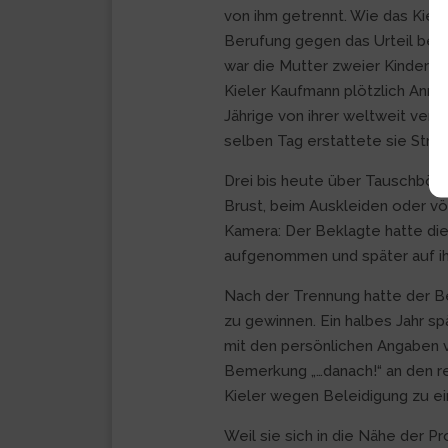
von ihm getrennt. Wie das Kiele
Berufung gegen das Urteil bei
war die Mutter zweier Kinder ge
Kieler Kaufmann plötzlich Anruf
Jährige von ihrer weltweit verb
selben Tag erstattete sie Straf
Drei bis heute über Tauschbörs
Brust, beim Auskleiden oder völ
Kamera: Der Beklagte hatte die 
aufgenommen und später auf ihr
Nach der Trennung hatte der B
zu gewinnen. Ein halbes Jahr spä
mit den persönlichen Angaben 
Bemerkung „…danach!“ an den r
Kieler wegen Beleidigung zu ein
Weil sie sich in die Nähe der P