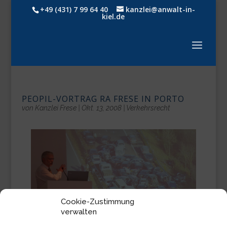
+49 (431) 7 99 64 40
kanzlei@anwalt-in-
kiel.de
PEOPIL-VORTRAG RA FRESE IN PORTO
von
Kanzlei Frese
|
Okt. 13, 2008
|
Verkehrsrecht
Cookie-Zustimmung
verwalten