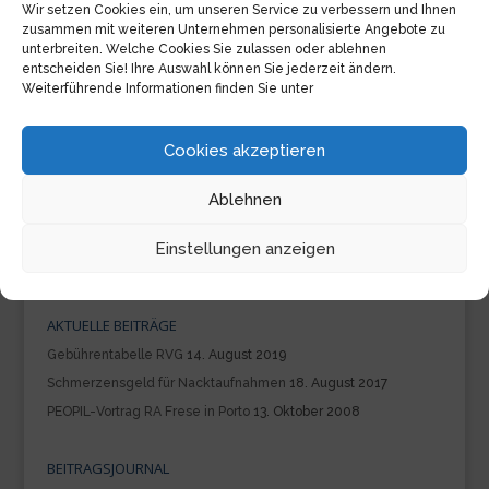
Im Rahmen eines Seminars der European Exchange
Wir setzen Cookies ein, um unseren Service zu verbessern und Ihnen
Group Road Traffic Accidents of PEOPIL hielt RA
zusammen mit weiteren Unternehmen personalisierte Angebote zu
Wolfgang Frese am 03.10.2008 in Porto einen Vortrag
unterbreiten. Welche Cookies Sie zulassen oder ablehnen
mit dem Titel „
Life after FBTO Schadeverzekeringen NV -v-
entscheiden Sie! Ihre Auswahl können Sie jederzeit ändern.
Jack Odenbreit / How will the domestic courts approach
Weiterführende Informationen finden Sie unter
litigation under Regulation 44/2001 ? – The German
Perspective
– .
Cookies akzeptieren
Ablehnen
KANZLEITHEMEN
Beratungshilfe
gebührentabelle
Internet
Mobbing
Einstellungen anzeigen
PEOPIL
rvg
Schmerzensgeld
Vortrag
AKTUELLE BEITRÄGE
Gebührentabelle RVG
14. August 2019
Schmerzensgeld für Nacktaufnahmen
18. August 2017
PEOPIL-Vortrag RA Frese in Porto
13. Oktober 2008
BEITRAGSJOURNAL